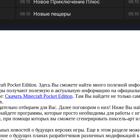
Новое Приключение Плюс
06.10
06.10
Новые пещеры
06.10
05.10
aft Pocket Edition. Здесь Вы сможете найти много полезной инф
ры получают полезную и актуальную информацию на официальных 
ке:
Скачать Minecraft Pocket Edition
. Там Вы найдете не только са
х.
тельно отбираем для Вас. Далее поговорим о них! Ниже Вы найд
айдете программы, которые просто необходимы для работы с игро
ы, при помощи которых вы сможете сгенерировать пиксель-арт ил
ьных новостей о будущих версиях игры. Еще в этом разделе мож
ание о будущих планах разработчиков различных модификаций к Mi