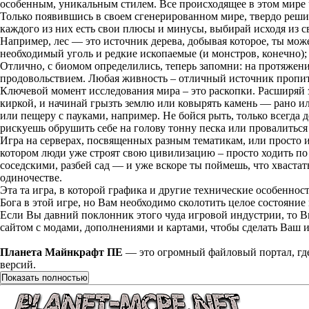
особенным, уникальным стилем. Все происходящее в этом мире 
Только появившись в своем сгенерированном мире, твердо реши д
каждого из них есть свои плюсы и минусы, выбирай исходя из 
Например, лес — это источник дерева, добывая которое, ты мож
необходимый уголь и редкие ископаемые (и монстров, конечно);
Отлично, с биомом определились, теперь запомни: на протяжени
продовольствием. Любая живность – отличный источник пропита
Ключевой момент исследования мира – это раскопки. Расширяй 
киркой, и начинай грызть землю или ковырять камень — рано ил
или пещеру с пауками, например. Не бойся рыть, только всегда 
рискуешь обрушить себе на голову тонну песка или провалиться 
Игра на серверах, посвященных разным тематикам, или просто и
котором люди уже строят свою цивилизацию – просто ходить по о
соседскими, разбей сад — и уже вскоре ты поймешь, что хваст
одиночестве.
Эта та игра, в которой графика и другие технические особеннос
Бога в этой игре, но Вам необходимо сколотить целое состояние 
Если Вы давний поклонник этого чуда игровой индустрии, то Вы
сайтом с модами, дополнениями и картами, чтобы сделать Ваш и
Планета Майнкрафт ПЕ
— это огромный файловый портал, гд
версий.
Показать полностью