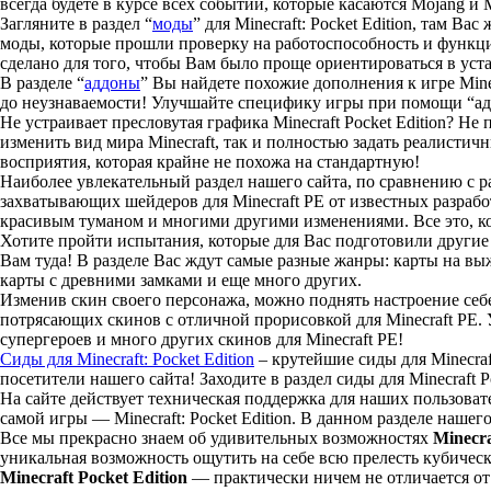
всегда будете в курсе всех событий, которые касаются Mojang и M
Загляните в раздел “
моды
” для Minecraft: Pocket Edition, там Ва
моды, которые прошли проверку на работоспособность и функци
сделано для того, чтобы Вам было проще ориентироваться в ус
В разделе “
аддоны
” Вы найдете похожие дополнения к игре Minec
до неузнаваемости! Улучшайте специфику игры при помощи “адд
Не устраивает пресловутая графика Minecraft Pocket Edition? 
изменить вид мира Minecraft, так и полностью задать реалисти
восприятия, которая крайне не похожа на стандартную!
Наиболее увлекательный раздел нашего сайта, по сравнению с раз
захватывающих шейдеров для Minecraft PE от известных разра
красивым туманом и многими другими изменениями. Все это, ко
Хотите пройти испытания, которые для Вас подготовили другие 
Вам туда! В разделе Вас ждут самые разные жанры: карты на вы
карты с древними замками и еще много других.
Изменив скин своего персонажа, можно поднять настроение себ
потрясающих скинов с отличной прорисовкой для Minecraft PE. 
супергероев и много других скинов для Minecraft PE!
Сиды для Minecraft: Pocket Edition
– крутейшие сиды для Minecraf
посетители нашего сайта! Заходите в раздел сиды для Minecraft 
На сайте действует техническая поддержка для наших пользоват
самой игры — Minecraft: Pocket Edition. В данном разделе нашег
Все мы прекрасно знаем об удивительных возможностях
Minecra
уникальная возможность ощутить на себе всю прелесть кубичес
Minecraft Pocket Edition
— практически ничем не отличается от