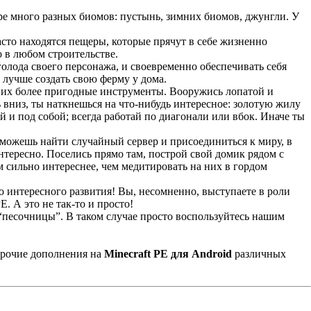
гре много разных биомов: пустынь, зимних биомов, джунгли. У
асто находятся пещеры, которые прячут в себе жизненно
о в любом строительстве.
голода своего персонажа, и своевременно обеспечивать себя
 лучше создать свою ферму у дома.
 них более пригодные инструменты. Вооружись лопатой и
 вниз, ты наткнешься на что-нибудь интересное: золотую жилу
й и под собой; всегда работай по диагонали или вбок. Иначе ты
 можешь найти случайный сервер и присоединиться к миру, в
нтересно. Поселись прямо там, построй свой домик рядом с
 сильно интереснее, чем медитировать на них в гордом
но интересного развития! Вы, несомненно, выступаете в роли
. А это не так-то и просто!
 “песочницы”. В таком случае просто воспользуйтесь нашим
рочие дополнения на
Minecraft PE для Android
различных