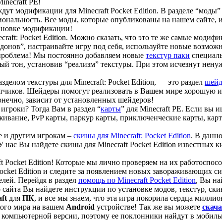
inecraft PE!
с ждут модификации для Minecraft Pocket Edition. В разделе “моды”
ональность. Все моды, которые опубликованы на нашем сайте, 
тановке модификации!
raft: Pocket Edition. Можно сказать, что это те же самые модиф
онов”, настраивайте игру под себя, используйте новые возможн
Не проблема! Мы постоянно добавляем новые
текстур паки
специаль
чный тон, установив “реализм” текстуры. При этом исчезнут нен
делом текстуры для Minecraft: Pocket Edition, — это раздел
шейд
ботчиков. Шейдеры помогут реализовать в Вашем мире хорошую 
нечно, зависит от установленных шейдеров!
игроки? Тогда Вам в раздел “
карты
” для Minecraft РE. Если вы 
живание, PvP карты, паркур карты, приключенческие карты, карт
е и другим игрокам –
скины для Minecraft: Pocket Edition
. В данн
У нас Вы найдете скины для Minecraft Pocket Edition известных
t Pocket Edition! Которые мы лично проверяем на их работоспо
Pocket Edition и следите за появлением новых завораживающих си
елей. Перейдя в раздел
помощь по Minecraft Pocket Edition
, Вы на
о сайта Вы найдете инструкции по установке модов, текстур, скин
ft
для
ПК
, и все мы знаем, что эта игра покорила сердца миллио
кого мира на вашем
Android
устройстве! Так же вы можете
скача
 компьютерной версии, поэтому ее поклонники найдут в мобиль