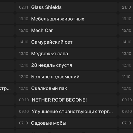
Glass Shields
02.11
21.10
Мебель для животных
19.10
19.10
Mech Car
15.10
15.10
Самурайский сет
14.10
14.10
Медвежья лапа
13.10
13.10
28 недель спустя
12.10
12.10
Больше подземелий
12.10
11.10
Заброшенные и разрушенные структуры
Скалковый пак
10.10
10.10
NETHER ROOF BEGONE!
09.10
09.10
Улучшение странствующих торговцев
09.10
09.10
Садовые мобы
07.10
07.10