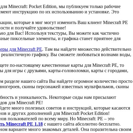
 для Minecraft: Pocket Edition, мы публикуем только рабочие
имеют инструкцию по их использованию и установке. Это
икации, которые в миг могут изменить Ваш клиент Minecraft PE
ости и получайте удовольствие!
но для Вас! Используя текстуры, Вы можете как частично
ужные пиксельные элементы, и графика станет приятнее для
еры для Minecraft РE
. Там вы найдете множество действительно
и реалистичную графику. Вы сможете любоваться волнами воды,
ищете по-настоящему качественные карты для Minecraft PE, то
ы для игры с друзьями, карты-головоломки, карты с городами,
ом разделе нашего сайта Вы найдете огромное количество просто
 киногероев, скины персонажей известных мультфильмов, скины
собность и уникальность. Некоторые сиды нам присылают
дов для Minecraft PE!
йдете много полезных советов и инструкций, которые касаются
ов и других дополнений для Minecraft Pocket Edition!
нов пользователей по всему миру. Но Minecraft: PE – это
ть Minecraft PE 1.18
с нашего сайта абсолютно бесплатно.
ном варианте много знакомых деталей. Она поразительна своим