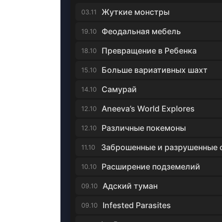
Жуткие монстры
03.11
Феодальная мебель
19.10
Превращение в Ребенка
18.10
Больше вариативных шахт
15.10
Самурай
14.10
Aneeva’s World Explores
12.10
Различные покемоны
12.10
11.10
Расширение подземелий
10.10
Адский туман
09.10
Infested Parasites
09.10