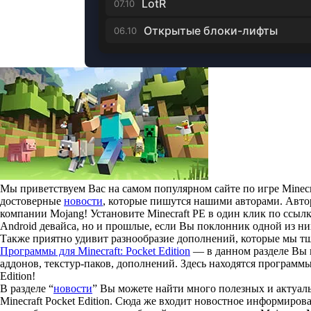
LotR
07.10
Открытые блоки-лифты
06.10
Мы приветствуем Вас на самом популярном сайте по игре Minecr
достоверные
новости
, которые пишутся нашими авторами. Авто
компании Mojang! Установите Minecraft PE в один клик по ссыл
Android девайса, но и прошлые, если Вы поклонник одной из ни
Также приятно удивит разнообразие дополнений, которые мы тща
Программы для Minecraft: Pocket Edition
— в данном разделе Вы н
аддонов, текстур-паков, дополнений. Здесь находятся программ
Edition!
В разделе “
новости
” Вы можете найти много полезных и актуал
Minecraft Pocket Edition. Сюда же входит новостное информиров