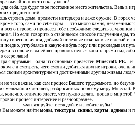
чрезвычайно просто и казуально!
ля себя, где будет твое постоянное место жительства. Ведь в и
своих предпочтений.
ешь строить дома, предметы интерьера и даже оружие. В горах ч
 кроме того, сами по себе горы — это много камня, незаменимог
и всего игрового процесса тебе необходимо следить за уровнем 
ния. Но если говорить о стабильном способе получения еды, то
зону своего влияния, добывай полезные ископаемые и делай из
и поздно, углубляясь в какую-нибудь гору или прокладывая путь
держи в голове важнейшее правило: нельзя копать прямо над собо
в озеро лавы!
гра с друзьями – одна из основных прелестей
Minecraft: PE
. Ты
круге и смотреть, чего смогли добиться другие игроки, очень и
аться своими архитектурными достижениями другим живым людям
ти не так важны, как сам процесс Вашего трудоемкого, но безум
из мельчайших деталей, разбросанных по всему миру Minecraft: PE
, конечно, отлично знаете, что нужно делать, попав в мир этой
гровой процесс интереснее и разнообразнее.
Фантазируйте, исследуйте и любите кубы!
е Вы можете найти
моды
,
текстуры
,
cкины
,
карты
,
аддноы
и п