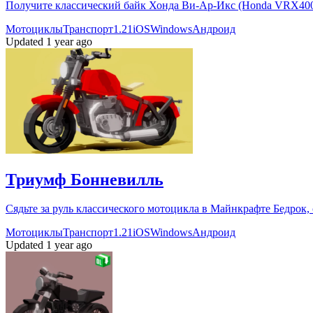
Получите классический байк Хонда Ви-Ар-Икс (Honda VRX400
Мотоциклы
Транспорт
1.21
iOS
Windows
Андроид
Updated 1 year ago
Триумф Бонневилль
Сядьте за руль классического мотоцикла в Майнкрафте Бедрок, 
Мотоциклы
Транспорт
1.21
iOS
Windows
Андроид
Updated 1 year ago