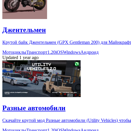
Джентельмен
Крутой байк Джентельмен (GPX Gentleman 200) для Майнкрафта 
Мотоциклы
Транспорт
1.20
iOS
Windows
Андроид
Updated 1 year ago
Разные автомобили
Скачайте крутой мод Разные автомобили (Utility Vehicles) что
Мотоциклы
Транспорт
1.20
iOS
Windows
Андроид