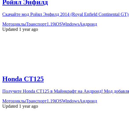
Ройял Энфилд
Скачайте мод Ройял Энфилд 2014 (Royal Enfield Continental G
Мотоциклы
Транспорт
1.19
iOS
Windows
Андроид
Updated 1 year ago
Honda CT125
Получите Honda CT125 в Майнкрафт на Андроид! Мод добавля
Мотоциклы
Транспорт
1.19
iOS
Windows
Андроид
Updated 1 year ago