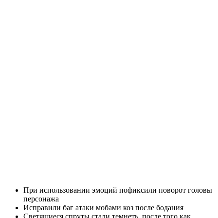
При использовании эмоций пофиксили поворот головы
персонажа
Исправили баг атаки мобами коз после бодания
Светящиеся спруты стали темнеть, после того как