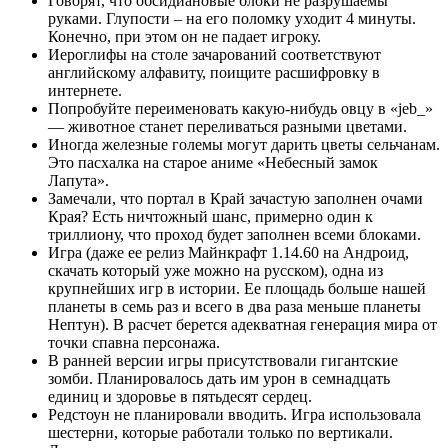
Говорят, что обсидиановые блоки не разрушаемы
руками. Глупости – на его поломку уходит 4 минуты.
Конечно, при этом он не падает игроку.
Иероглифы на столе зачарований соответствуют
английскому алфавиту, поищите расшифровку в
интернете.
Попробуйте переименовать какую-нибудь овцу в «jeb_»
— животное станет переливаться разными цветами.
Иногда железные големы могут дарить цветы сельчанам.
Это пасхалка на старое аниме «Небесный замок
Лапута».
Замечали, что портал в Край зачастую заполнен очами
Края? Есть ничтожный шанс, примерно один к
триллиону, что проход будет заполнен всеми блоками.
Игра (даже ее релиз
Майнкрафт 1.14.60 на Андроид,
скачать который уже можно на русском
), одна из
крупнейших игр в истории. Ее площадь больше нашей
планеты в семь раз и всего в два раза меньше планеты
Нептун). В расчет берется адекватная генерация мира от
точки спавна персонажа.
В ранней версии игры присутствовали гигантские
зомби. Планировалось дать им урон в семнадцать
единиц и здоровье в пятьдесят сердец.
Редстоун не планировали вводить. Игра использовала
шестерни, которые работали только по вертикали.