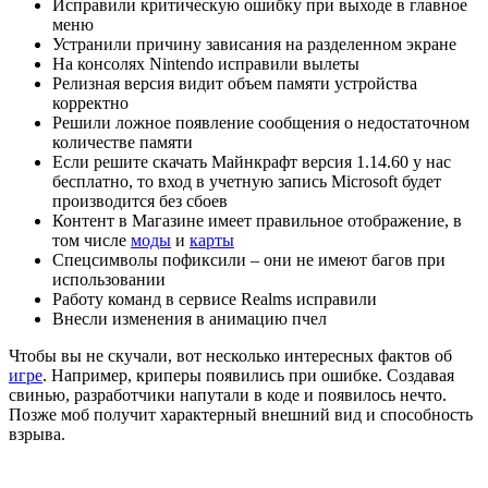
Исправили критическую ошибку при выходе в главное
меню
Устранили причину зависания на разделенном экране
На консолях Nintendo исправили вылеты
Релизная версия видит объем памяти устройства
корректно
Решили ложное появление сообщения о недостаточном
количестве памяти
Если решите скачать Майнкрафт версия 1.14.60 у нас
бесплатно, то вход в учетную запись Microsoft будет
производится без сбоев
Контент в Магазине имеет правильное отображение, в
том числе
моды
и
карты
Спецсимволы пофиксили – они не имеют багов при
использовании
Работу команд в сервисе Realms исправили
Внесли изменения в анимацию пчел
Чтобы вы не скучали, вот несколько интересных фактов об
игре
. Например, криперы появились при ошибке. Создавая
свинью, разработчики напутали в коде и появилось нечто.
Позже моб получит характерный внешний вид и способность
взрыва.