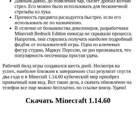
Давным-давно, до появления чар, скелет дропал колчан
стрел. Его можно было использовать для бесконечной
стрельбы из лука.
Прочность предмета расходуется быстрее, если его
использовать не по назначению.
В отличие от большинства девелоперов, разработчики
Minecraft Bedrock Edition никогда не скрывали процесса.
Напротив, они старались получать наиболее подробный
фидбэк от пользователей игры. Одна из ключевых
фигур студии, Маркус Перссон, не раз признавался, что
популярность песочницы простая удача.
Рабочий билд игры создавался шесть дней. Несмотря на
успех, наиболее близким к завершению стал результат спустя
два года и в Minecraft 1.14.60 кубический мир приобрел
привычный нам вид. Вот такие дела, а скачать обновление на
телефон все еще можно бесплатно, по ссылке внизу. Удачи!
Скачать Minecraft 1.14.60