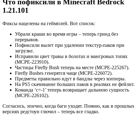
Что пофиксили в Minecraft Bedrock
1.21.101
Фиксы нацелены на геймплей. Вот список:
Убрали краши во время игры – теперь гринд без
перерывов.
Пофиксили вылет при удалении текстур-паков при
загрузке.
Исправили цвет травы в болотах и мангровых топях
(MCPE-223910).
Частицы Firefly Bush теперь на месте (MCPE-225267).
Firefly Bushes генерятся чаще (MCPE-226072).
Предметы правильно идут в бандлы через хопперы.
На PS5 скачивание больших паков в реалмах не фейлит.
Команда ‘c=-1’ теперь возвращает дальнюю сущность
(MCPE-226102).
Согласись, эпично, когда баги уходят. Помню, как в прошлых
версиях редстоун глючил – теперь все гладко.