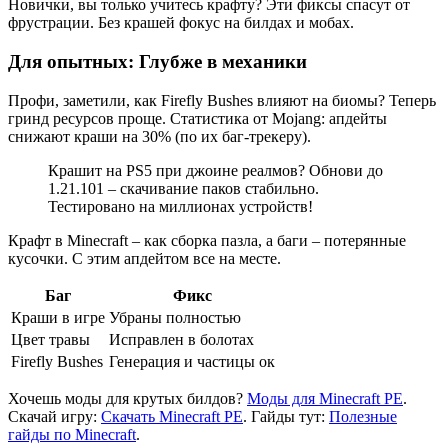
Новички, вы только учитесь крафту? Эти фиксы спасут от
фрустрации. Без крашей фокус на билдах и мобах.
Для опытных: Глубже в механики
Профи, заметили, как Firefly Bushes влияют на биомы? Теперь
гринд ресурсов проще. Статистика от Mojang: апдейты
снижают краши на 30% (по их баг-трекеру).
Крашит на PS5 при джоине реалмов? Обнови до
1.21.101 – скачивание паков стабильно.
Тестировано на миллионах устройств!
Крафт в Minecraft – как сборка пазла, а баги – потерянные
кусочки. С этим апдейтом все на месте.
Баг
Фикс
Краши в игре
Убраны полностью
Цвет травы
Исправлен в болотах
Firefly Bushes
Генерация и частицы ок
Хочешь моды для крутых билдов?
Моды для Minecraft PE
.
Скачай игру:
Скачать Minecraft PE
. Гайды тут:
Полезные
гайды по Minecraft
.