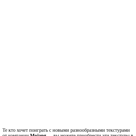
Те кто хочет поиграть с новыми разнообразными текстурами
от компании
Mojang
— вы можете приобрести эти текстуры в