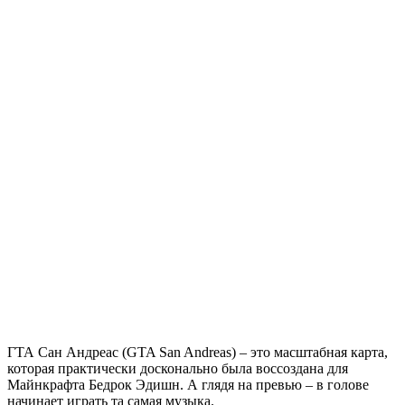
ГТА Сан Андреас (GTA San Andreas) – это масштабная карта,
которая практически досконально была воссоздана для
Майнкрафта Бедрок Эдишн. А глядя на превью – в голове
начинает играть та самая музыка.