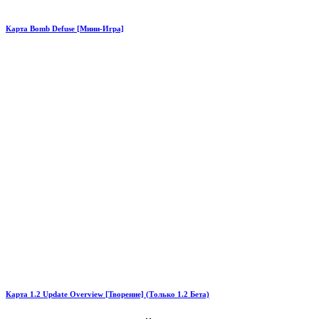
Карта Bomb Defuse [Мини-Игра]
Карта 1.2 Update Overview [Творение] (Только 1.2 Бета)