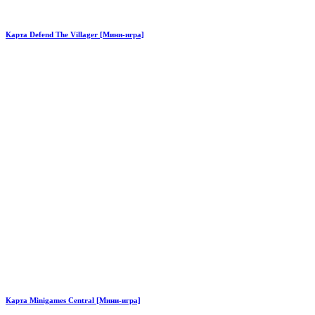
Карта Defend The Villager [Мини-игра]
Карта Minigames Central [Мини-игра]