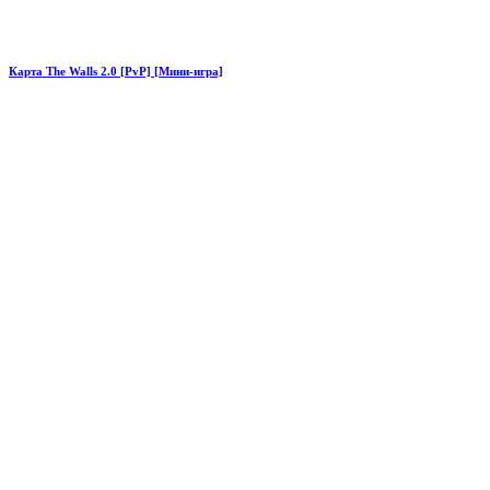
Карта The Walls 2.0 [PvP] [Мини-игра]