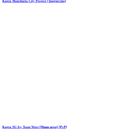
Карта Manchuria City Project [Творчество]
Карта SG Icy Team Wars [Мини-игра] [PvP]