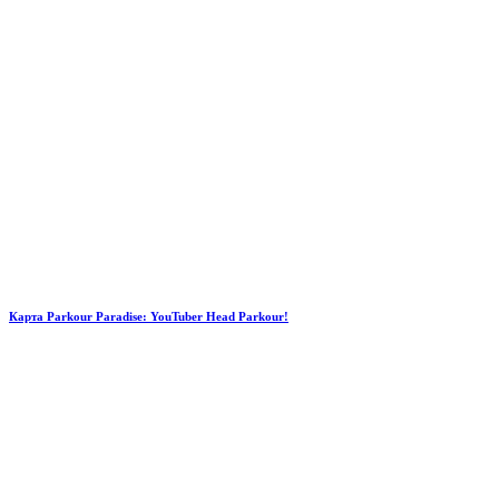
Карта Parkour Paradise: YouTuber Head Parkour!