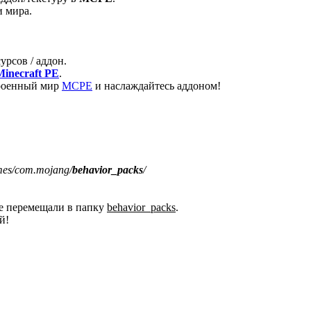
и мира.
рсов / аддон.
Minecraft PE
.
троенный мир
MCPE
и наслаждайтесь аддоном!
mes/com.mojang/
behavior_packs
/
ее перемещали в папку
behavior_packs
.
й!