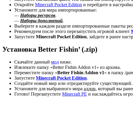
Откройте
Minecraft Pocket Edition
и перейдите в настройк
Установите для мира импортированные:
—
Наборы ресурсов
.
—
Наборы дополнений
.
Выберите в каждом разделе импортированные пакеты ресу
Рекомендуем после этого перезапустить игровой клиент
Запустите
Minecraft Pocket Edition
, зайдите в ранее нас
Установка Better Fishin’ (.zip)
Скачайте данный
мод
ниже.
Извлеките папку «Better Fishin Addon v1» из архива.
Переместите папку «
Better Fishin Addon v1
» в папку
/ga
Запустите
Minecraft Pocket Edition
.
Создайте новый мир или отредактируйте существующий.
Установите для выбранного мира
аддон
, который вы ран
Готово! Перезапустите
Minecraft PE
и наслаждайтесь игро