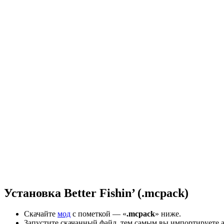
Установка Better Fishin’ (.mcpack)
Скачайте
мод
с пометкой — «
.mcpack
» ниже.
Запустите скачанный файл, тем самым вы импортируете 