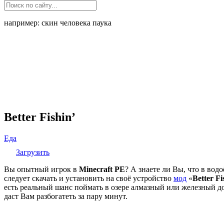
например: скин человека паука
Better Fishin’
Еда
Загрузить
Вы опытный игрок в
Minecraft PE
? А знаете ли Вы, что в вод
следует скачать и установить на своё устройство
мод
«
Better Fi
есть реальный шанс поймать в озере алмазный или железный дос
даст Вам разбогатеть за пару минут.