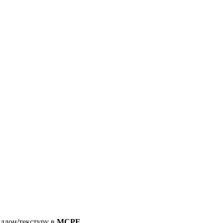
аддон/текстуру в
MCPE
.