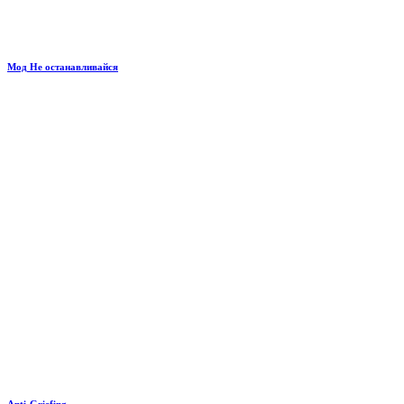
Мод Не останавливайся
Anti-Griefing