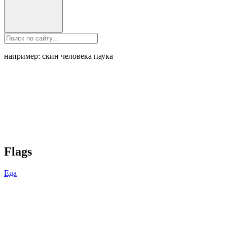
например: скин человека паука
Flags
Еда