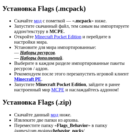
Установка Flags (.mcpack)
Скачайте
мод
с пометкой — «
.mcpack
» ниже.
Запустите скачанный файл, тем самым вы импортируете
аддон/текстуру в
MCPE
.
Откройте
Minecraft Pocket Edition
и перейдите в
настройки мира.
Установите для мира импортированные:
—
Наборы ресурсов
.
—
Наборы дополнений
.
Выберите в каждом разделе импортированные пакеты
ресурсов / аддон.
Рекомендуем после этого перезапустить игровой клиент
Minecraft PE
.
Запустите
Minecraft Pocket Edition
, зайдите в ранее
настроенный мир
MCPE
и наслаждайтесь аддоном!
Установка Flags (.zip)
Скачайте данный
мод
ниже.
Извлеките две папки из архива.
Переместите папку «
Flags_Behavior
» в папку
/games/com.mojang/
behavior_packs
/