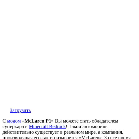
Загрузить
С
модом
«
McLaren P1
» Вы можете стать обладателем
суперкара в
Minecraft Bedrock
! Такой автомобиль
действительно существует в реальном мире, а компания,
производящая его так и называется «McLaren». За все время