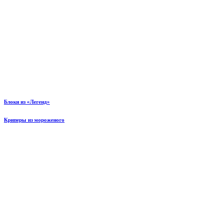
Блоки из «Легенд»
Криперы из мороженого