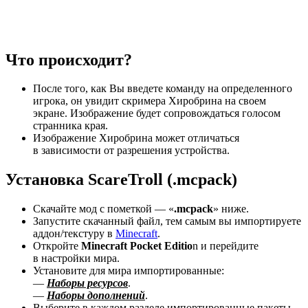
Что происходит?
После того, как Вы введете команду на определенного
игрока, он увидит скримера Хиробрина на своем
экране. Изображение будет сопровождаться голосом
странника края.
Изображение Хиробрина может отличаться
в зависимости от разрешения устройства.
Установка ScareTroll (.mcpack)
Скачайте
мод
с пометкой — «
.mcpack
» ниже.
Запустите скачанный файл, тем самым вы импортируете
аддон/текстуру в
Minecraft
.
Откройте
Minecraft Pocket Editio
n и перейдите
в настройки мира.
Установите для мира импортированные:
—
Наборы ресурсов
.
—
Наборы дополнений
.
Выберите в каждом разделе импортированные пакеты