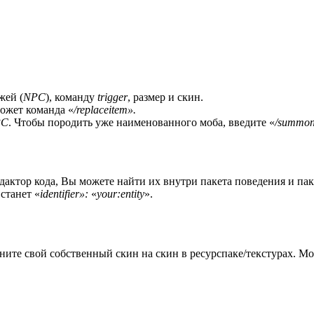
жей (
NPC
), команду
trigger
, размер и скин.
ожет команда «
/replaceitem
».
PC
. Чтобы породить уже наименованного моба, введите «
/summon 
дактор кода, Вы можете найти их внутри пакета поведения и паке
 станет «
identifier»:
«
your:entity
».
ните свой собственный скин на скин в ресурспаке/текстурах. М