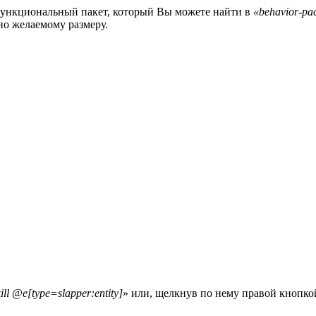
 функциональный пакет, который Вы можете найти в
«behavior-pac
но желаемому размеру.
kill @e[type=slapper:entity]
» или, щелкнув по нему правой кнопко