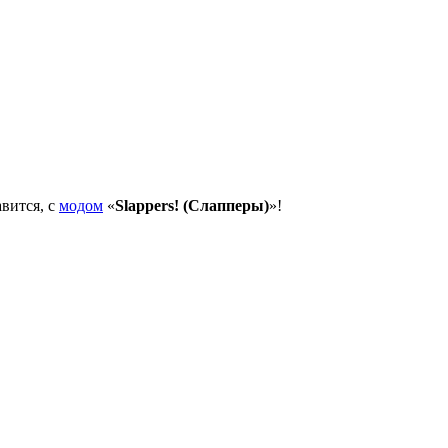
авится, с
модом
«
Slappers! (Слапперы)
»!