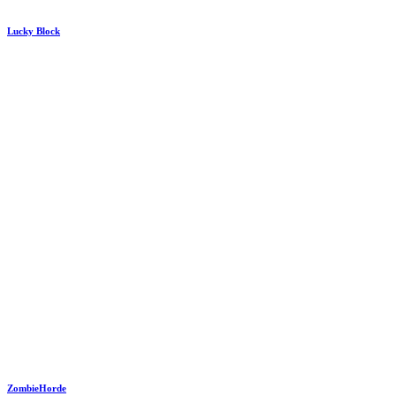
Lucky Block
ZombieHorde