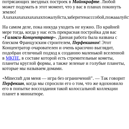
потрясающих звездных построек в
Майнкрафте
. Любой
может подумать в этот момент, что у вас в планах покинуть
землю!
Ахахахахахахахахахпожалуйста,заберитенасссобой,пожааалуйс
На самом деле, пока никуда уходить не нужно. По крайней
мере тогда, когда у нас есть прекрасная постройка для вас
«
Галакси-Концентратор
«. Данная работа была названа с
блеском Французским строителем,
Перфекшном
! Этот
Концентратор очарователен и очень красочно выглядит,
подобран отличный подход к созданию маленькой вселенной
в
МКПЕ
, в составе которой есть стремительные кометы,
планеты круглой формы, а также зеленые и голубые планеты,
которые мы называем домами.
«Minecraft для меня — игра без ограничений". — Так говорит
Перфекшн
, когда мы спросили его о том, что же вдохновило
его в попытке воссоздания такой колоссальной коллекции
планет в миниатюре.