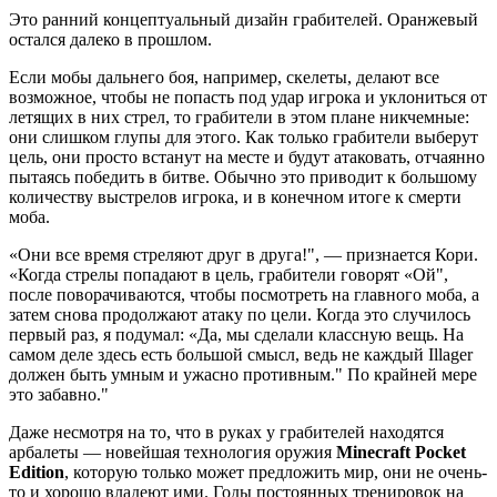
Это ранний концептуальный дизайн грабителей. Оранжевый
остался далеко в прошлом.
Если мобы дальнего боя, например, скелеты, делают все
возможное, чтобы не попасть под удар игрока и уклониться от
летящих в них стрел, то грабители в этом плане никчемные:
они слишком глупы для этого. Как только грабители выберут
цель, они просто встанут на месте и будут атаковать, отчаянно
пытаясь победить в битве. Обычно это приводит к большому
количеству выстрелов игрока, и в конечном итоге к смерти
моба.
«Они все время стреляют друг в друга!", — признается Кори.
«Когда стрелы попадают в цель, грабители говорят «Ой",
после поворачиваются, чтобы посмотреть на главного моба, а
затем cнова продолжают атаку по цели. Когда это случилось
первый раз, я подумал: «Да, мы сделали классную вещь. На
самом деле здесь есть большой смысл, ведь не каждый Illager
должен быть умным и ужасно противным." По крайней мере
это забавно."
Даже несмотря на то, что в руках у грабителей находятся
арбалеты — новейшая технология оружия
Minecraft Pocket
Edition
, которую только может предложить мир, они не очень-
то и хорошо владеют ими. Годы постоянных тренировок на