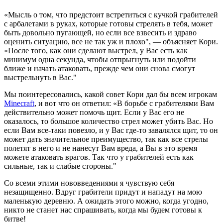
«Мысль о том, что предстоит встретиться с кучкой грабителей
с арбалетами в руках, которые готовы стрелять в тебя, может
быть довольно пугающей, но если все взвесить и здраво
оценить ситуацию, все не так уж и плохо", — объясняет Кори.
«После того, как они сделают выстрел, у Вас есть как
минимум одна секунда, чтобы отпрыгнуть или подойти
ближе и начать атаковать, прежде чем они снова смогут
выстрельнуть в Вас."
Мы поинтересовались, какой совет Кори дал бы всем игрокам
Minecraft
, и вот что он ответил: «В борьбе с грабителями Вам
действительно может помочь щит. Если у Вас его не
оказалось, то большое количество стрел может убить Вас. Но
если Вам все-таки повезло, и у Вас где-то завалялся щит, то он
может дать значительное преимущество, так как все стрелы
полетят в него и не нанесут Вам вреда, а Вы в это время
можете атаковать врагов. Так что у грабителей есть как
сильные, так и слабые стороны."
Со всеми этими нововведениями я чувствую себя
незащищенно. Вдруг грабители придут и нападут на мою
маленькую деревню. А ожидать этого можно, когда угодно,
никто не станет нас спрашивать, когда мы будем готовы к
битве!