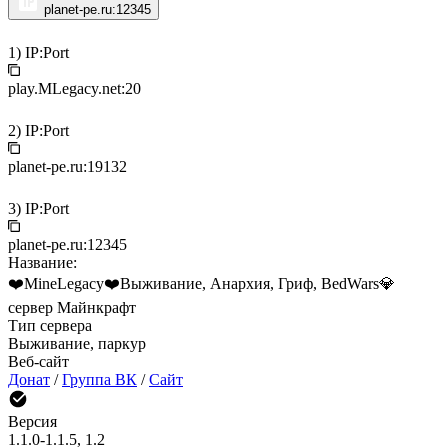
planet-pe.ru:12345
1) IP:Port
play.MLegacy.net:20
2) IP:Port
planet-pe.ru:19132
3) IP:Port
planet-pe.ru:12345
Название:
❤️MineLegacy❤️Выживание, Анархия, Гриф, BedWars💎
сервер Майнкрафт
Тип сервера
Выживание, паркур
Веб-сайт
Донат
/
Группа ВК
/
Сайт
Версия
1.1.0-1.1.5, 1.2