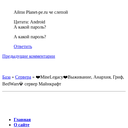
Айпи Planet-pe.ru че слепой
Цитата: Android
А какой пароль?
А какой пароль?
Ответить
Навигация
Предыдущие комментарии
по
комментариям
База
»
Сервера
»
❤️MineLegacy❤️Выживание, Анархия, Гриф,
BedWars💎 сервер Майнкрафт
Главная
О сайте