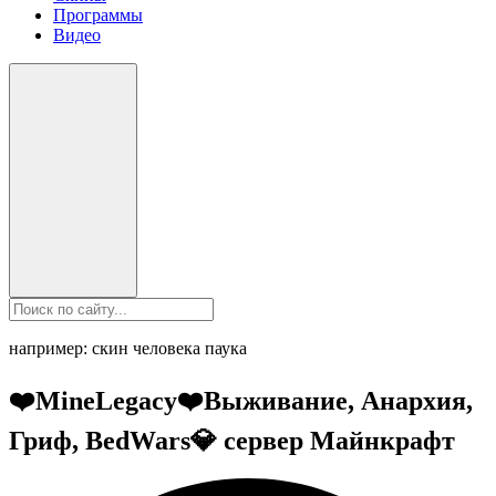
Программы
Видео
например: скин человека паука
❤️MineLegacy❤️Выживание, Анархия,
Гриф, BedWars💎 сервер Майнкрафт