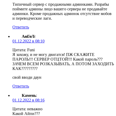
Типичный сервер с продажными админками. Разрабы
поймите админы лицо вашего сервера не продавайте
админки. Кроме продажных админок отсутствие мобов
и переводческие лаги.
Ответить
А̷н̷Г̷е̷Л̷
:
01.12.2022 в 08:10
Цитата: Funi
Я захожу, и не могу двигатся! ПЖ СКАЖИТЕ
ПАРОЛЬ!!! СЕРВЕР ОТЦТОЙ!!! Какой пароль???
ЗАЧЕМ ВСЕМ РОЗКАЗЬІВАТЬ, А ПОТОМ ЗАХОДИТЬ
КАК?????????
свой вводи даун
Ответить
Камень
:
01.12.2022 в 08:16
Цитата: неважно
Какой Айпи???