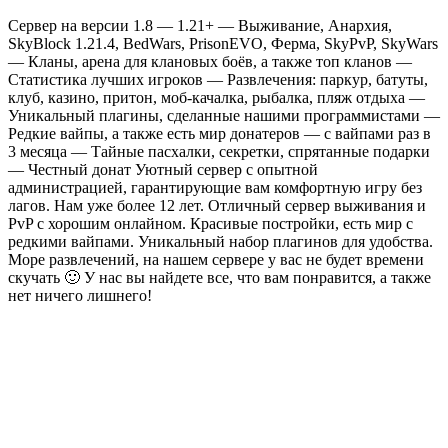
Сервер на версии 1.8 — 1.21+ — Выживание, Анархия,
SkyBlock 1.21.4, BedWars, PrisonEVO, Ферма, SkyPvP, SkyWars
— Кланы, арена для клановых боёв, а также топ кланов —
Статистика лучших игроков — Развлечения: паркур, батуты,
клуб, казино, притон, моб-качалка, рыбалка, пляж отдыха —
Уникальный плагины, сделанные нашими программистами —
Редкие вайпы, а также есть мир донатеров — с вайпами раз в
3 месяца — Тайные пасхалки, секретки, спрятанные подарки
— Честный донат Уютный сервер с опытной
администрацией, гарантирующие вам комфортную игру без
лагов. Нам уже более 12 лет. Отличный сервер выживания и
PvP с хорошим онлайном. Красивые постройки, есть мир c
редкими вайпами. Уникальный набор плагинов для удобства.
Море развлечений, на нашем сервере у вас не будет времени
скучать 🙂 У нас вы найдете все, что вам понравится, а также
нет ничего лишнего!