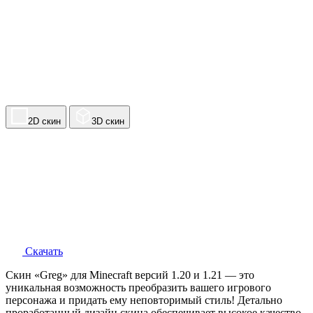
2D скин
3D скин
Скачать
Скин «Greg» для Minecraft версий 1.20 и 1.21 — это
уникальная возможность преобразить вашего игрового
персонажа и придать ему неповторимый стиль! Детально
проработанный дизайн скина обеспечивает высокое качество