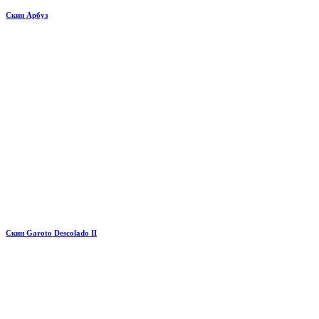
Скин Арбуз
Скин Garoto Descolado II