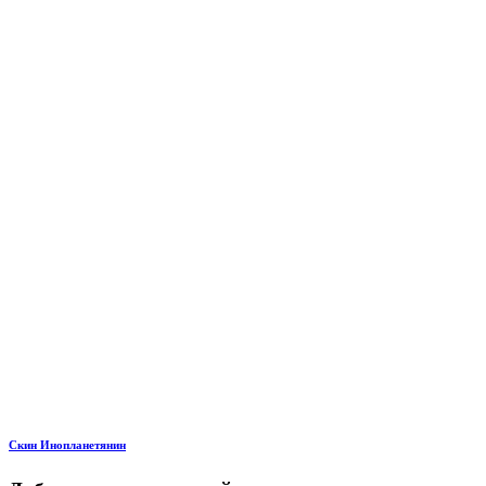
Скин Инопланетянин