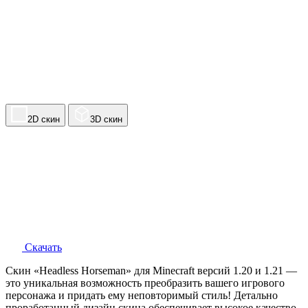
2D скин
3D скин
Скачать
Скин «Headless Horseman» для Minecraft версий 1.20 и 1.21 —
это уникальная возможность преобразить вашего игрового
персонажа и придать ему неповторимый стиль! Детально
проработанный дизайн скина обеспечивает высокое качество