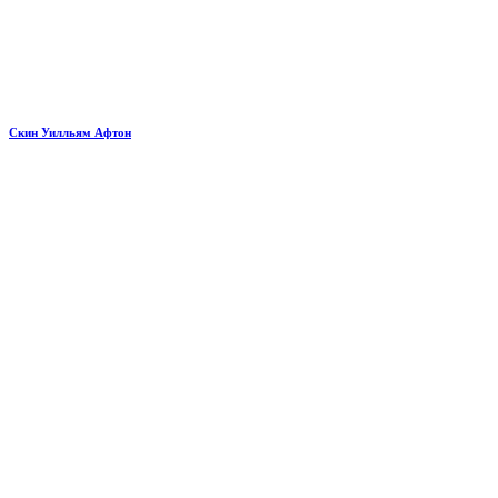
Скин Уилльям Афтон