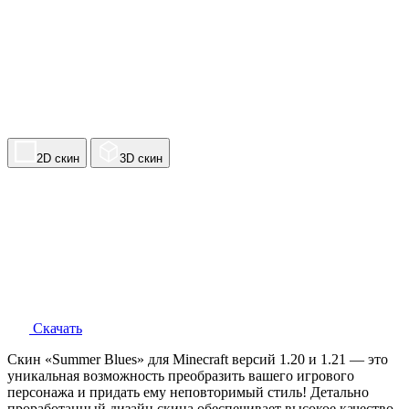
2D скин
3D скин
Скачать
Скин «Summer Blues» для Minecraft версий 1.20 и 1.21 — это
уникальная возможность преобразить вашего игрового
персонажа и придать ему неповторимый стиль! Детально
проработанный дизайн скина обеспечивает высокое качество