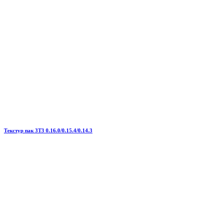
Текстур пак 3T3 0.16.0/0.15.4/0.14.3