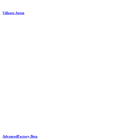
Villager Agent
AdvancedFactory Beta