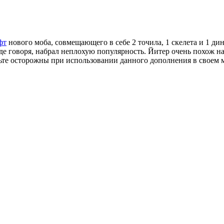
фт
нового моба, совмещающего в себе 2 точила, 1 скелета и 1 ди
е говоря, набрал неплохую популярность. Йитер очень похож на 
удьте осторожны при использовании данного дополнения в своем