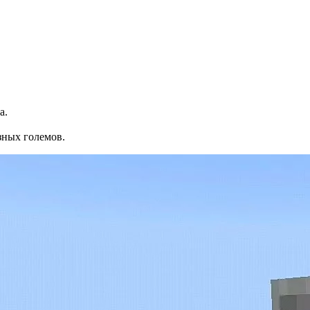
а.
зных големов.