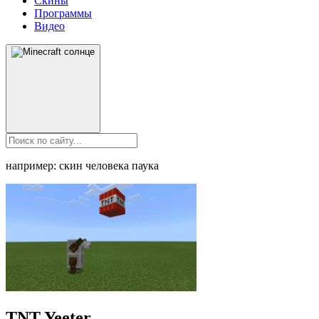
Скины
Программы
Видео
например: скин человека паука
TNT Yeeter