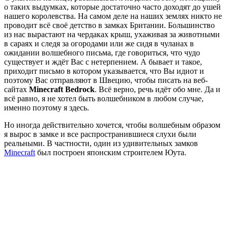
о таких выдумках, которые достаточно часто доходят до ушей
нашего королевства. На самом деле на наших землях никто не
проводит всё своё детство в замках Британии. Большинство
из нас вырастают на чердаках крыш, ухаживая за животными
в сараях и следя за огородами или же сидя в чуланах в
ожидании волшебного письма, где говориться, что чудо
существует и ждёт Вас с нетерпением. А бывает и такое,
приходит письмо в котором указывается, что Вы идиот и
поэтому Вас отправляют в Швецию, чтобы писать на веб-
сайтах
Minecraft Bedrock
. Всё верно, речь идёт обо мне. Да и
всё равно, я не хотел быть волшебником в любом случае,
именно поэтому я здесь.
Но иногда действительно хочется, чтобы волшебным образом
я вырос в замке и все распространившиеся слухи были
реальными. В частности, один из удивительных замков
Minecraft
был построен японским строителем Юута.