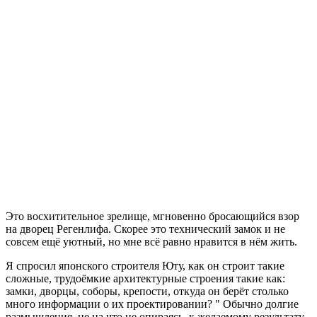
Это восхитительное зрелище, мгновенно бросающийся взор
на дворец Регенлифа. Скорее это технический замок и не
совсем ещё уютный, но мне всё равно нравится в нём жить.
Я спросил японского строителя Юту, как он строит такие
сложные, трудоёмкие архитектурные строения такие как:
замки, дворцы, соборы, крепости, откуда он берёт столько
много информации о их проектировании? " Обычно долгие
размышления, не на что не опираясь, к желаемому результату