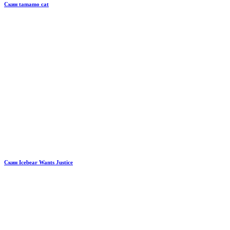
Скин tamamo cat
Скин Icebear Wants Justice