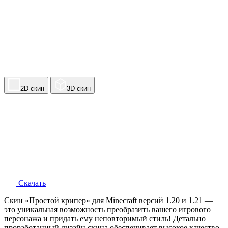
2D скин
3D скин
Скачать
Скин «Простой крипер» для Minecraft версий 1.20 и 1.21 —
это уникальная возможность преобразить вашего игрового
персонажа и придать ему неповторимый стиль! Детально
проработанный дизайн скина обеспечивает высокое качество