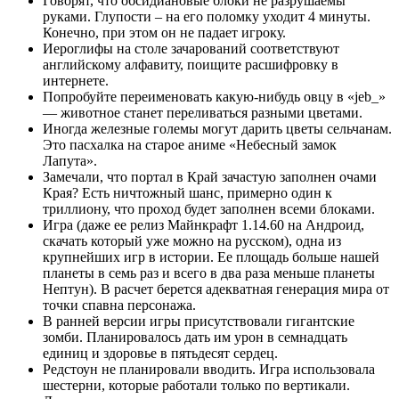
Говорят, что обсидиановые блоки не разрушаемы
руками. Глупости – на его поломку уходит 4 минуты.
Конечно, при этом он не падает игроку.
Иероглифы на столе зачарований соответствуют
английскому алфавиту, поищите расшифровку в
интернете.
Попробуйте переименовать какую-нибудь овцу в «jeb_»
— животное станет переливаться разными цветами.
Иногда железные големы могут дарить цветы сельчанам.
Это пасхалка на старое аниме «Небесный замок
Лапута».
Замечали, что портал в Край зачастую заполнен очами
Края? Есть ничтожный шанс, примерно один к
триллиону, что проход будет заполнен всеми блоками.
Игра (даже ее релиз
Майнкрафт 1.14.60 на Андроид,
скачать который уже можно на русском
), одна из
крупнейших игр в истории. Ее площадь больше нашей
планеты в семь раз и всего в два раза меньше планеты
Нептун). В расчет берется адекватная генерация мира от
точки спавна персонажа.
В ранней версии игры присутствовали гигантские
зомби. Планировалось дать им урон в семнадцать
единиц и здоровье в пятьдесят сердец.
Редстоун не планировали вводить. Игра использовала
шестерни, которые работали только по вертикали.