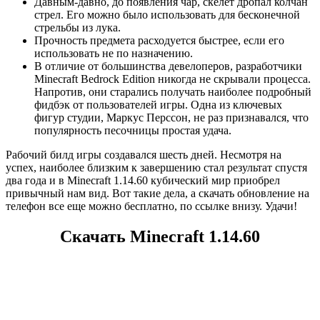
Давным-давно, до появления чар, скелет дропал колчан
стрел. Его можно было использовать для бесконечной
стрельбы из лука.
Прочность предмета расходуется быстрее, если его
использовать не по назначению.
В отличие от большинства девелоперов, разработчики
Minecraft Bedrock Edition никогда не скрывали процесса.
Напротив, они старались получать наиболее подробный
фидбэк от пользователей игры. Одна из ключевых
фигур студии, Маркус Перссон, не раз признавался, что
популярность песочницы простая удача.
Рабочий билд игры создавался шесть дней. Несмотря на
успех, наиболее близким к завершению стал результат спустя
два года и в Minecraft 1.14.60 кубический мир приобрел
привычный нам вид. Вот такие дела, а скачать обновление на
телефон все еще можно бесплатно, по ссылке внизу. Удачи!
Скачать Minecraft 1.14.60