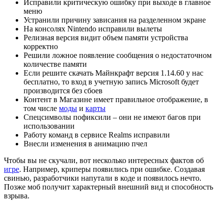
Исправили критическую ошибку при выходе в главное
меню
Устранили причину зависания на разделенном экране
На консолях Nintendo исправили вылеты
Релизная версия видит объем памяти устройства
корректно
Решили ложное появление сообщения о недостаточном
количестве памяти
Если решите скачать Майнкрафт версия 1.14.60 у нас
бесплатно, то вход в учетную запись Microsoft будет
производится без сбоев
Контент в Магазине имеет правильное отображение, в
том числе
моды
и
карты
Спецсимволы пофиксили – они не имеют багов при
использовании
Работу команд в сервисе Realms исправили
Внесли изменения в анимацию пчел
Чтобы вы не скучали, вот несколько интересных фактов об
игре
. Например, криперы появились при ошибке. Создавая
свинью, разработчики напутали в коде и появилось нечто.
Позже моб получит характерный внешний вид и способность
взрыва.